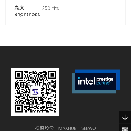
亮度
250 nits
Brightness
视源股份
MAXHUB
SEEWO