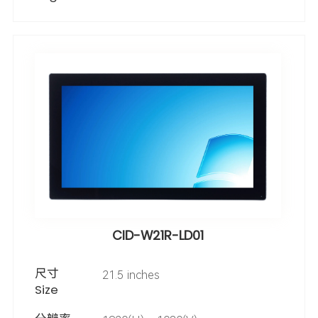
CID-W21R-LD01
尺寸
21.5 inches
Size