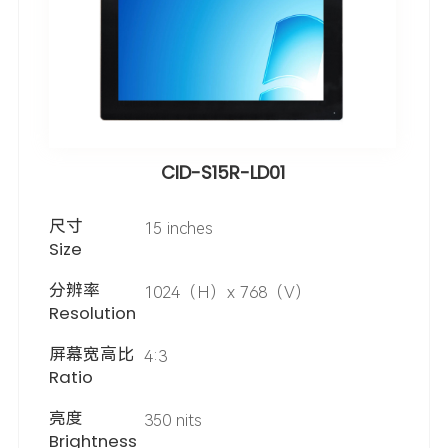
CID-S15R-LD01
尺寸
15 inches
Size
分辨率
1024（H）x 768（V）
Resolution
屏幕宽高比
4:3
Ratio
亮度
350 nits
Brightness