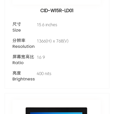
CID-W15R-LD01
尺寸
15.6 inches
Size
分辨率
1366(H) x 768(V)
Resolution
屏幕宽高比
16:9
Ratio
亮度
400 nits
Brightness