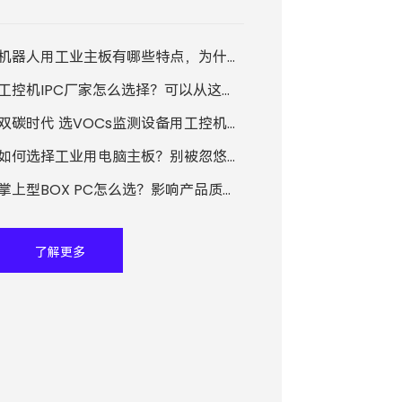
型BOX PC活跃的“身影”。那么，你知道掌上
型BOX PC的优势是什么吗？
机器人用工业主板有哪些特点，为什么能在许多领域发挥着积极作用？
工控机IPC厂家怎么选择？可以从这几个方面来考虑！
双碳时代 选VOCs监测设备用工控机生产厂家注意这些
如何选择工业用电脑主板？别被忽悠，这几点非常重要
掌上型BOX PC怎么选？影响产品质量的关键因素有哪些？
了解更多