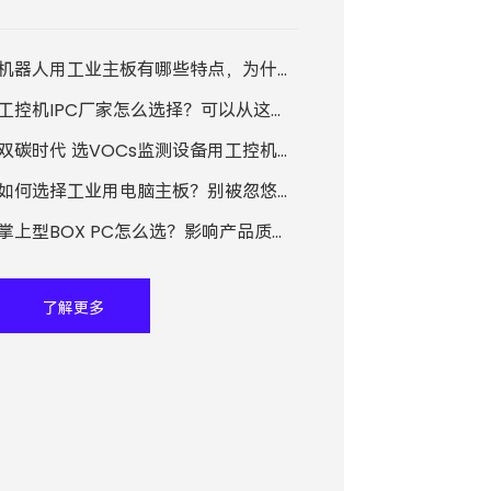
型BOX PC活跃的“身影”。那么，你知道掌上
型BOX PC的优势是什么吗？
机器人用工业主板有哪些特点，为什么能在许多领域发挥着积极作用？
工控机IPC厂家怎么选择？可以从这几个方面来考虑！
双碳时代 选VOCs监测设备用工控机生产厂家注意这些
如何选择工业用电脑主板？别被忽悠，这几点非常重要
掌上型BOX PC怎么选？影响产品质量的关键因素有哪些？
了解更多