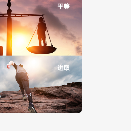
平等
进取