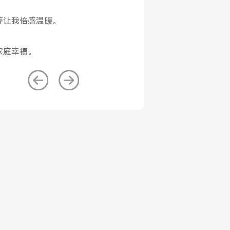
之间
等让我倍感温暖。
则，
家庭幸福。
穿过