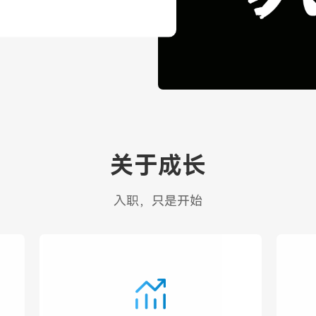
wo从2016年开始“希沃公
捐赠，一个个搭载着源控计
为了连接山里和山外的桥
关于成长
行除了帮助改善偏远乡村学
村老师带来更多教学思维上
入职，只是开始
乡村学校培训、进行示范课
信息化教学的种子。这颗种
子提供更好的教育环境，让