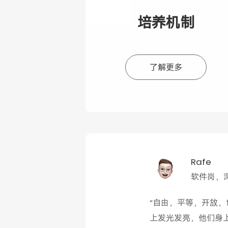
山区孩子真正感受到信息化教育
衡，让一个灵魂唤醒更多灵魂。
培养机制
2016-2021年间，希沃公益行
学校935所，受益教师超45000
了解更多
（数据来源：希沃2021年报）。
Rafe
软件岗，
“自由，平等，开放
上发光发亮，他们身