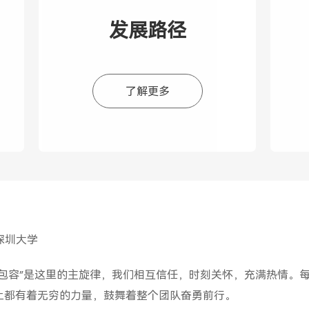
的美好，促进城乡教育均
发展路径
累计投入超4900万元，覆盖
名，受益学生超630000名
了解更多
深圳大学
，包容”是这里的主旋律，我们相互信任，时刻关怀，充满热情。
上都有着无穷的力量，鼓舞着整个团队奋勇前行。