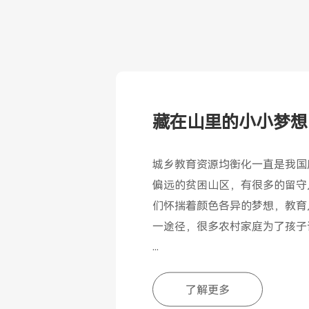
藏在山里的小小梦想
城乡教育资源均衡化一直是我国
偏远的贫困山区，有很多的留守
们怀揣着颜色各异的梦想，教育
一途径，很多农村家庭为了孩子
大山很高，山路很远，一根根老
于未来的想象，缺乏父母的关爱
了解更多
们像是一颗颗渴求知识的种子，