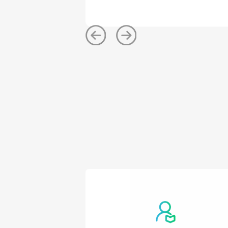
大山困住了前进的脚步。
视源股份旗下教育信息化品牌see
益行”活动，通过点对点的物资
算机模块的智能交互一体机，成
梁。
教育的本质在于唤醒，希沃公益
校的教学环境外，还希望能给乡
的启迪。
我们邀请全国一线教师一起前往
研讨交流，在乡村老师心里埋下
子将会长成参天大树，为山区孩