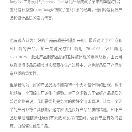
Jony Ive主导设计的Iphone、Ipad系列产品成就了苹果的辉煌时代；
宝马设计总监Chris Bangle铸就了宝马7系的经典，他们均是优质产
品和设计品质的强力代言。
也有观点认为：好的产品品质是制造出来的。最近对比了
F厂商和
W厂商的产品，某一关键尺寸F厂商用1.78+/0.03，W厂商用
1.78+/0.25，此处产品制造品质的差异被体现的淋漓尽致，由此可
以看出很多品质细节其实都藏在生产过程中，这也就凸显了产品制
造品质的重要性。
但是我认为，好的产品品质不能期待一个天才设计师的出现，也不
能期待一个顶级工厂的生产经验。对于众多致力于做好产品品质的
普通企业来说，我们需要的是务实的做好全链条管理，让每一个环
节的产出都符合其预期，这才应该是良好产品品质的精髓，如下产
品质量管理链条让我们有无数可发挥的空间，做到专业有效的管
理，自然催生优质产品
。