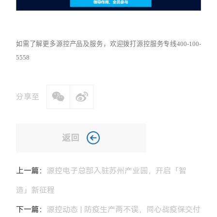
如需了解更多源控产品及服务
，欢迎
拨打源控服务专线
400-100-
5558
分享至
返回
上一篇：
源控电子总部入驻苏州产业园，开启「智
造」新征程
下一篇：
源控动态 | 防疫生产两不误，同心战疫保交付