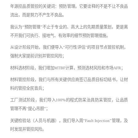
年源控品质管控的关键词：预防管理。它要诠释的不是不让不良品
流出，而是努力不产生不良品。
我认为
“预防管理”不止于专业的、高大上的先期质量策划，更是离
不开我们可执行、接地气、有效率的细节预防管理措施。
从设计阶段开始，我们便导入
“可行性评估”的项目节点管控机制，
强制大家提前识别并管控风险；
材料选材阶段，我们增加
MTBF计算，预测选材风险和市场AFR；
材料管控阶段，我们与所有关键供应商签订品质目标切结书，让材
料的管控全民皆兵；
工厂测试阶段，我们导入
100%的程式防呆治具防呆管控，让品质
管理不再“提心吊胆”；
关键检验站（人员与机器），我们导入周
“Fault Injection”管理，及
时发现并管控风险。