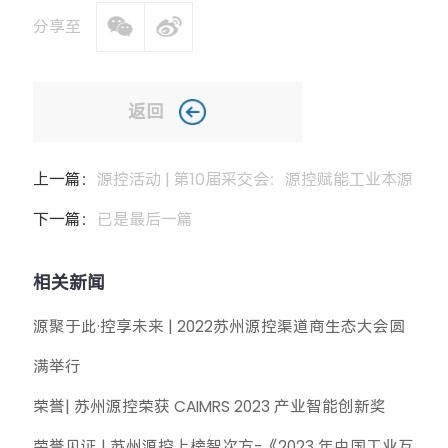
分享至
返回
上一篇：
源控活动 | 第10届采交会：源控赋能工业本源
下一篇：
已是最后一篇
相关新闻
源聚于此·控享未来 | 2022苏州源控渠道商生态大会圆
满举行
荣誉| 苏州源控荣获 CAIMRS 2023 产业智能创新奖
荣誉见证 | 苏州源控上榜智次方-《2023 年中国工业互