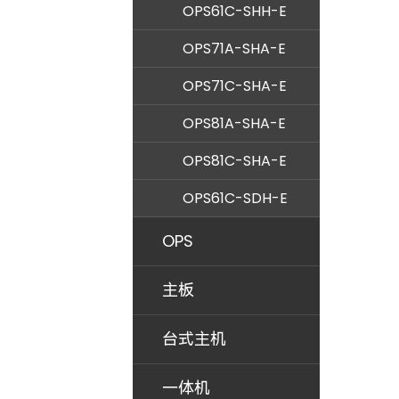
OPS61C-SHH-E
OPS71A-SHA-E
OPS71C-SHA-E
OPS81A-SHA-E
OPS81C-SHA-E
OPS61C-SDH-E
OPS
主板
台式主机
一体机