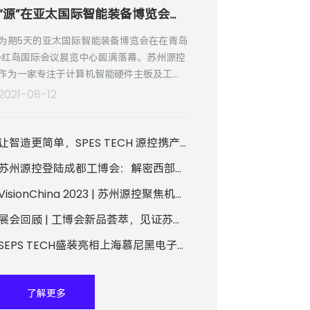
“源”在亚太国际智能装备博览会，“控”在工业智能核心驱动力
为期5天的亚太国际智能装备博览会在在青岛
•红岛国际会议展览中心圆满落幕。苏州源控
作为一家专注于计算机智能硬件主板及工业
计算机系统的设计、研发和技术服务的方案
2021-08-12
提供商，在此次的展会中，收获了满满的客
户与合作伙伴的认可。
让智造更简单，SPES TECH 源控携产品方案盛装亮相慕尼黑电子展
苏州源控登陆成都工博会：解密西部数字化转型“加速度”
VisionChina 2023 | 苏州源控聚焦机器视觉，助力智慧未来
展会回顾 | 工博会新品荟萃，见证苏州源控铸就智能核心驱动力
SEPS TECH盛装亮相上海慕尼黑电子生产设备展
了解更多