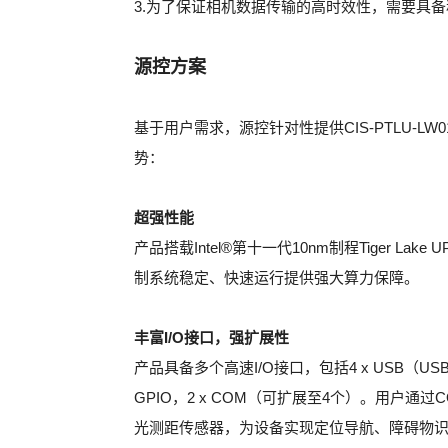
3.为了保证相机数据传输的高时效性，需要具
源控方案
基于用户需求，源控针对性提供CIS-PTLU-LW0
势：
超强性能
产品搭载Intel®第十一代10nm制程Tiger L
制系统稳定、快速运行提供强大算力保障。
丰富I/O接口，强扩展性
产品具备多个高速I/O接口，包括4 x USB（USB 3.2 
GPIO，2 x COM（可扩展至4个）。用户
光测距传感器，为设备实现定位导航、障碍物