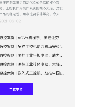
操作控制系统是自动化立式仓储的核心部
分。工控机作为操作系统的核心大脑，对其
产品的稳定性、可靠性要求非常高。今天小
编为大家带来一个案例，了解自动化立式仓
2021-06-02
储的解决方案。
源控案例 | AGV+机械手，源控让劳模机器人们更优秀了！
源控案例 | 源控工控机助力机场安检“智能通关”
源控案例 | 源控工业平板电脑，助力企业数字化工厂建设
源控案例 | 源控工业箱体电脑，大幅提升AOI检测设备稳定性
源控案例 | 嵌入式工控机，助推中国ETC勃兴
了解更多