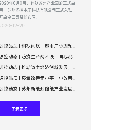
2020年8月8号，伴随苏州产业园的正式启
用，苏州源控电子科技有限公司正式入驻，
开启全国战略新布局。
2020-12-29
源控品质 | 刨根问底，超用户心理预期的产品从何而来？
源控动态 | 防疫生产两不误，同心战疫保交付
源控动态 | 推动数字经济创新发展，源控电子入驻国家级工业互联网平台应用创新体验中心
源控品质 | 质量改善无小事，小改善解决“大麻烦”
源控动态 | 苏州新能源储能产业发展与安全系统研讨会在CVTE苏州产业园成功举办
了解更多