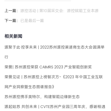
上一篇：
源控活动 | 第10届采交会：源控赋能工业本源
下一篇：
已是最后一篇
相关新闻
源聚于此·控享未来 | 2022苏州源控渠道商生态大会圆满举
行
荣誉| 苏州源控荣获 CAIMRS 2023 产业智能创新奖
荣誉见证 | 苏州源控上榜智次方-《2023 年中国工业互联
网产业洞察暨生态图谱报告》
苏州源控携手英特尔，构建智能边缘新生态
源起姑苏 共创未来 | CVTE苏州产业园三周年庆，感谢相遇