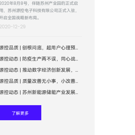
2020年8月8号，伴随苏州产业园的正式启
用，苏州源控电子科技有限公司正式入驻，
开启全国战略新布局。
2020-12-29
源控品质 | 刨根问底，超用户心理预期的产品从何而来？
源控动态 | 防疫生产两不误，同心战疫保交付
源控动态 | 推动数字经济创新发展，源控电子入驻国家级工业互联网平台应用创新体验中心
源控品质 | 质量改善无小事，小改善解决“大麻烦”
源控动态 | 苏州新能源储能产业发展与安全系统研讨会在CVTE苏州产业园成功举办
了解更多