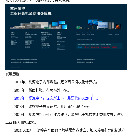
域的实践积累
，
帮助客户
彼此
可持续发展
。
发展历程
·
2011
年，
视源电子内部孵化
，
定义商显模块化计算机
。
·
2014
年
，
版图
扩张
，
布局海外市场
。
[3]
·
2017
年，视源
电子
在深交所上市，股票代码
002841
。
·
2018
年，源控电子独立运营
，
开启
事业部
新征程
。
·
2020
年，视源股份苏州产业园建立，源控电子扎根太湖香山发展
，
建立
工业和商用
PC
业务
。
·
2021
-2022
年
，
源控在
全国
18
个
营销服务点建立
，加入苏州市智能制造产