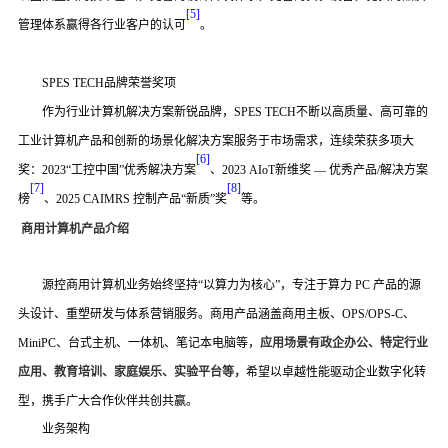
[
5
]
管理体系赢得各行业客户的认可
。
SPES TECH
品牌荣誉奖项
作为
行业计算机
解决方案新锐品牌，
SPES TECH
不断以高质量、高可靠的
工业计算机产品和创新的场景化解决方案服务于市场需求，连续荣获多项大
[
6
]
奖：
2023“工控中国”优秀解决方案
、
2023 AIoT新维奖 — 优秀产品/解决方案
[
7
]
[
8
]
榜
、
2025 CAIMRS 控制产品“新质”奖
等。
商用计算机产品介绍
源控
商用计算机业务
始终坚持
“
以算力为核心
”
，专注于算力
PC
产品的源
头设计、重塑研发与体系营销服务。商用产品涵盖
商用
主板、
OPS/OPS-C、
MiniPC、台式主机、一体机、笔记本电脑等，
应用场景有政企办公、特定行业
应用、教育培训、家庭娱乐、实验平台等，
希望以卓越性能驱动企业数字化转
型，携手广大合作伙伴共创共赢。
业务架构