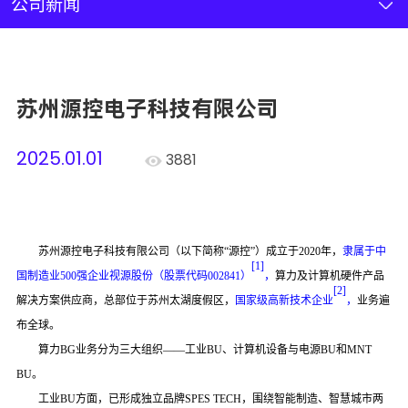
新闻资讯
公司新闻
联系我们
苏州源控电子科技有限公司
加入我们
2025.01.01
3881
苏州源控电子科技有限公司
（以下简称
“源控”）
成立
于
2020
年
，
隶属于中
[1]
国
制造业
500
强企业
视源股份（股票代码
002841
）
，
算力及计算机硬件产品
[
2
]
解决方案供应商
，
总部位于苏州太湖
度假区
，
国家级高新技术企业
，
业务遍
布全球
。
算力
BG
业务分为三大组织
——工业
BU
、计算机设备与电源
BU
和
MNT
BU
。
工业
BU
方面，已形成独立品牌
SPES TECH
，围绕智能制造、智慧城市两