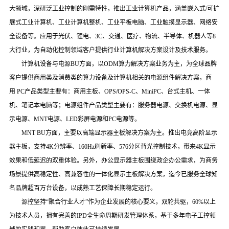
大领域，深研泛工业控制的刚需特性，推出工业计算机产品，涵盖嵌入式
/
可扩
展式工业计算机、工业计算机整机、工业平板电脑、工业触摸显示器、网络安
全设备等。应用于光伏、锂电、
3C
、交通、医疗、物流、半导体、机器人等
8
大行业，为自动化控制领域客户提供行业计算机解决方案
设计及技术服务
。
计算机设备与电源
BU方面，以ODM算力解决方案业务为主，为全球品牌
客户提供商用类及消费类的算力设备及计算机相关的电源组件解决方案，商
用
PC
产品类型主要有：商用主板、
OPS/OPS-C、MiniPC、台式主机、一体
机、笔记本电脑等；电源组件产品类型主要有：服务器电源、交换机电源、显
示电源、
MNT
电源、
LED
彩屏电源和
PC
电源等。
MNT BU
方面，主要以高端显示器主板解决方案为主。推出电竞高阶显示
器主板，支持
4K分辨率、160Hz刷新率、576分区背光控制技术，带来4K显示
效果和低延迟的双重体验。另外，办公显示器主板围绕政企办公需求，为商务
场景提供高稳定性、高兼容性的一体化显示主板解决方案，迄今已服务全球知
名品牌超百万台设备，以成熟工艺保障长期稳定运行。
源控坚持
“
聚合行业人才
”
作为企业发展的核心要义，双轮共驱，
60%
以上
为技术人员，拥有完善的
IPD
全生命周期研发管理体系
，
基于多年电子工控领