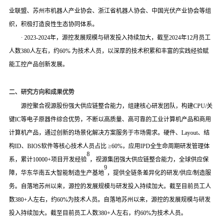
业联盟、苏州市机器人产业协会、浙江省机器人协会、中国光伏产业协会等组
织，
积极打造良性生态协
同体系
。
·
2023
-2024
年，
源控发展规模与研发投入持续加大，截至
2024年12月员工
人数380人左右，约60% 为技术人员，以深厚的技术积累和丰富的实践经验赋
能工控产品创新发展。
二、
研究方向和成果
优势
源控
聚合视源股份强大供应链整合能力，组建核心研发团队
，
构建
CPU
/
关
键
IC
等电子原器件综合优势
，
不断以高质量、高可靠的工业计算机产品和商用
计算机产品，通过创新的场景化解决方案服务于市场需求。硬件、
L
ayout
、结
构
ID
、
BIOS
软件等核心技术人员占比
≥
60%
，应用
IPD
全生命周期研发管理体
8
系，累计
10000+
项目开发经验
，视源集团强大供应链整合能力，全球供应保
9
障，华东华南五大智能制造生产基地
，提供全链条差异化的研发
/供应/制造服
务。
自
落地苏州
以来，源控的发展规模与研发投入持续加大。截至目前员工人
数
3
80+
人左右，约
6
0
%
为技术人员。自
落地苏州
以来，源控的发展规模与研发
投入持续加大。截至目前员工人数
3
80+
人左右，约
6
0
%
为技术人员。