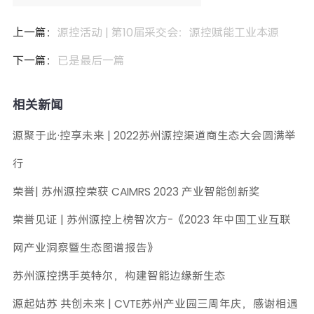
上一篇：
源控活动 | 第10届采交会：源控赋能工业本源
下一篇：
已是最后一篇
相关新闻
源聚于此·控享未来 | 2022苏州源控渠道商生态大会圆满举
行
荣誉| 苏州源控荣获 CAIMRS 2023 产业智能创新奖
荣誉见证 | 苏州源控上榜智次方-《2023 年中国工业互联
网产业洞察暨生态图谱报告》
苏州源控携手英特尔，构建智能边缘新生态
源起姑苏 共创未来 | CVTE苏州产业园三周年庆，感谢相遇