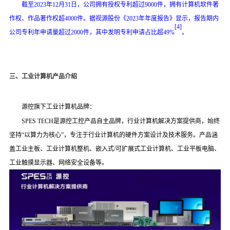
截至
2023年12月31日，公司拥有授权专利超过9000件，拥有计算机软件著
作权、作品著作权超4000件。据视源股份《2023年年度报告》显示，报告期内
[4]
公司专利年申请量超过2000件，其中发明专利申请占比超49%
。
三、工业计算机产品介绍
源控旗下工业计算机品牌：
SPES TECH
是源控
工控产品
自主品牌
，行业计算机解决方案提供商，
始终
坚持
“以算力为核心”
，
专注于
行业计算机的硬件方案设计及技术服务
。
产品涵
盖工业主板、工业计算机整机、嵌入式
/可扩展式工业计算机
、工业平板电脑
、
工业触摸显示器、
网络安全设备等
。