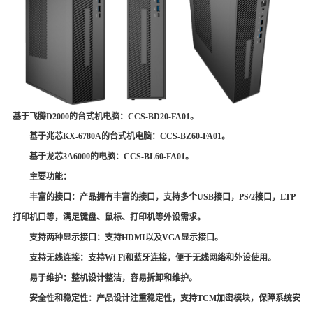
基于飞腾
D
2000的台式机电脑：
CCS-BD20-FA01
。
基于兆芯
KX-6780A
的台式机电脑：
CCS-BZ60-FA01
。
基于龙芯
3A6000
的电脑：
CCS-BL60-FA01
。
主要功能：
丰富的接口：产品拥有丰富的接口，支持多个
USB
接口，
PS/2
接口，
LTP
打印机口等，满足键盘、鼠标、打印机等外设需求。
支持两种显示接口：支持
HDMI
以及
VGA
显示接口。
支持无线连接：支持
Wi-Fi和蓝牙连接，便于无线网络和外设使用。
易于维护：整机设计整洁，容易拆卸和维护。
安全性和稳定性：产品设计注重稳定性，支持
TCM
加密模块，保障系统安