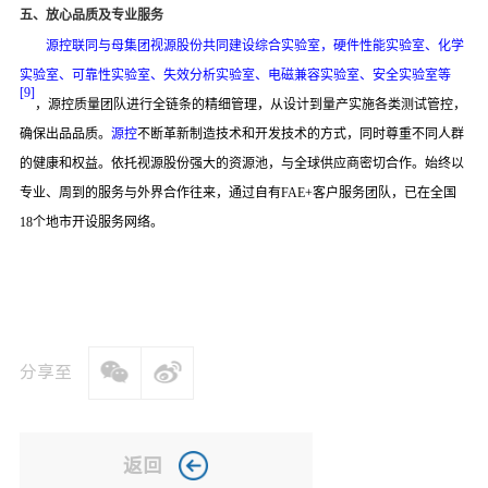
五
、
放心品质及专业服务
源控
联同与母集团视源股份共同建设
综合实验室，硬件性能实验室、化学
实验室、可靠性实验室、失效分析实验室、电磁兼容实验室、安全实验室等
[
9
]
，源控
质量团队进行全链条
的
精细管理，从设计到量产
实施各类
测试管控
，
确保出品品质。
源控
不断革新制造技术和开发技术的方式
，
同时尊重不同人群
的健康和权益
。
依托视源股份强大的资源池
，
与全球供应商密切合作
。始终以
专业、周到的服务与外界合作往来，通过自有
FAE
+
客户服务团队，已在全国
18个地市开设服务网络。
分享至
返回