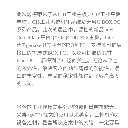
此次源控带来了从
CIB
工业主板
，
CIP
工业平板
电脑
，
CIS
工业系统机箱系统及无风扇
BOX PC
系列产品。此次的展出中，源控的新品
Intel
Comet lake
平台
Q470/Q470E ATX
主板，
Intel 11
代
Tigerlake UP3
平台的
BOX PC
，支持多可扩展
接口的扩展式
BOX PC
，以及可扩展的
15
寸
Panel PC
，都得到了广泛的关注。无论从平台
的领先性，解决客户问题与痛点的功能性，接
口的丰富性，产品的稳定性都得到了客户高度
的认可。
当今的工业现场需要处理的数据量越来越大，
采集
+
运控
+
视觉的应用越来越多，工控机作为
设备控制，整套解决方案中的大脑，一定要具