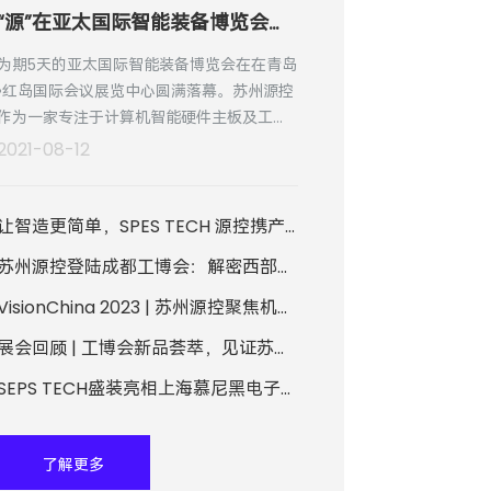
“源”在亚太国际智能装备博览会，“控”在工业智能核心驱动力
为期5天的亚太国际智能装备博览会在在青岛
•红岛国际会议展览中心圆满落幕。苏州源控
作为一家专注于计算机智能硬件主板及工业
计算机系统的设计、研发和技术服务的方案
2021-08-12
提供商，在此次的展会中，收获了满满的客
户与合作伙伴的认可。
让智造更简单，SPES TECH 源控携产品方案盛装亮相慕尼黑电子展
苏州源控登陆成都工博会：解密西部数字化转型“加速度”
VisionChina 2023 | 苏州源控聚焦机器视觉，助力智慧未来
展会回顾 | 工博会新品荟萃，见证苏州源控铸就智能核心驱动力
SEPS TECH盛装亮相上海慕尼黑电子生产设备展
了解更多