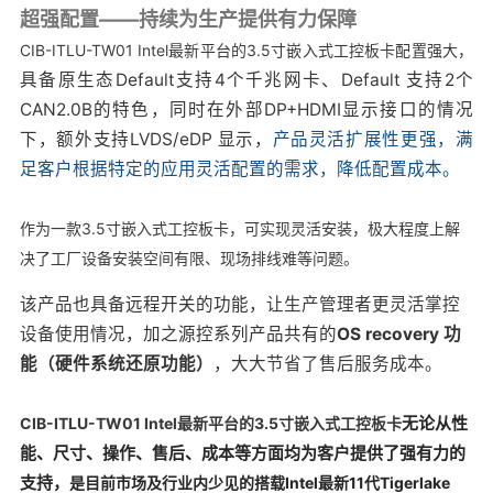
超强配置——持续为生产提供有力保障
CIB-ITLU-TW01 Intel最新平台的3.5寸嵌入式工控板卡配置强大，
具备原生态Default支持4个千兆网卡、Default 支持2个
CAN2.0B的特色，同时在外部DP+HDMI显示接口的情况
下，额外支持LVDS/eDP 显示，
产品灵活扩展性更强，满
足客户根据特定的应用灵活配置的需求，降低配置成本。
作为一款3.5寸嵌入式工控板卡，可实现灵活安装，极大程度上解
决了工厂设备安装空间有限、现场排线难等问题。
该产品也具备远程开关的功能，
让生产管理者更灵活掌控
设备使用情况
，加之源控系列产品共有的
OS recovery 功
能（硬件系统还原功能）
，
大大
节省了售后服务成本。
无论从性
CIB-ITLU-TW01 Intel最新平台的3.5寸嵌入式工控板卡
能、尺寸、操作、售后、成本等方面均为客户提供了强有力的
支持，
是目前市场及行业内少见的搭载Intel最新11代Tigerlake