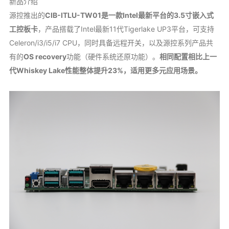
新品介绍
源控推出的
CIB-ITLU-TW01是一款Intel最新平台的3.5寸嵌入式
工控板卡
，产品搭载了Intel最新11代Tigerlake UP3平台，可支持
Celeron/i3/i5/i7 CPU，同时具备远程开关，以及源控系列产品共
有的
OS recovery
功能（硬件系统还原功能）。
相同配置相比上一
代Whiskey Lake性能整体提升23%，适用更多元应用场景。