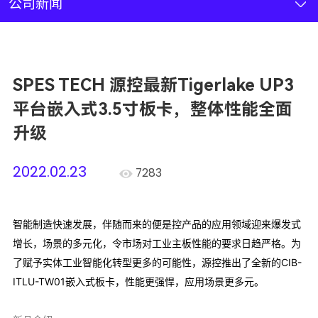
新闻资讯
公司新闻
联系我们
SPES TECH 源控最新Tigerlake UP3
加入我们
平台嵌入式3.5寸板卡，整体性能全面
升级
2022.02.23
7283
智能制造快速发展，
伴随而来的便是
控产品的应用领域迎来爆发式
增长，
场景的多元化，
令市场对工业主板性能的要求日趋严格。
为
了赋予实体工业智能化转型更多的可能性，
源控推出了全新的
CIB-
ITLU-TW01
嵌入式板卡，
性能更强悍，
应用场景更多元。