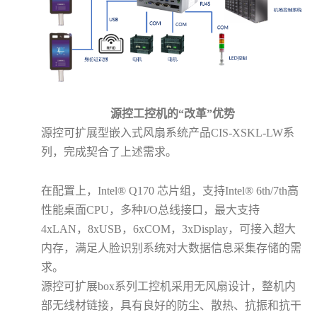
源控工控机的“改革”优势
源控可扩展型嵌入式风扇系统产品
CIS-XSKL-LW
系
列，完成契合了上述需求。
在配置上，
Intel® Q170
芯片组，支持
Intel® 6th/7th
高
性能桌面
CPU
，多种
I/O
总线接口，最大支持
4xLAN
，
8xUSB
，
6xCOM
，
3xDisplay
，可接入超大
内存，满足人脸识别系统对大数据信息采集存储的需
求。
源控可扩展
box
系列工控机采用无风扇设计，整机内
部无线材链接，具有良好的防尘、散热、抗振和抗干