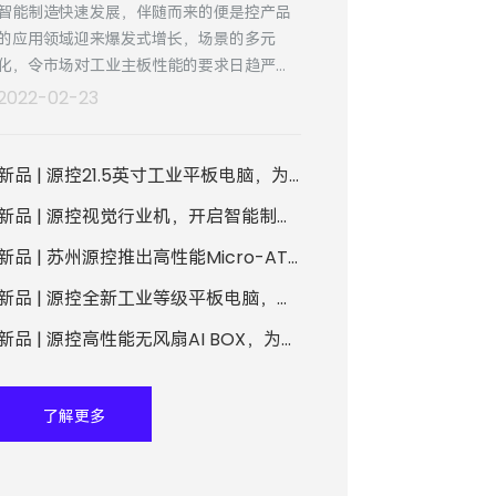
智能制造快速发展，伴随而来的便是控产品
的应用领域迎来爆发式增长，场景的多元
化，令市场对工业主板性能的要求日趋严
格。为了赋予实体工业智能化转型更多的可
2022-02-23
能性，源控推出了全新的CIB-ITLU-TW01嵌
入式板卡，性能更强悍，应用场景更多元。
新品 | 源控21.5英寸工业平板电脑，为“智”造升级注入强劲动力
新品 | 源控视觉行业机，开启智能制造新“视”界
新品 | 苏州源控推出高性能Micro-ATX主板，赋予智造转型更多可能性
新品 | 源控全新工业等级平板电脑，解锁人机交互新模式
新品 | 源控高性能无风扇AI BOX，为设备“上云”注入智慧动能
了解更多