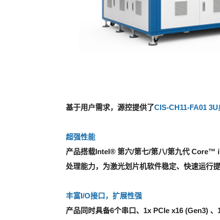
基于用户需求，源控提供了
CIS-CH11-FA01
超强性能
产品搭载Intel® 第六/
第七
/
第八
/
第九
代
Core™ 
处理能力，为激光划片机软件稳定、快速运行
丰富I/O接口，扩展性强
产品同时具备6个串口、1x PCIe x16 (Gen3) 、