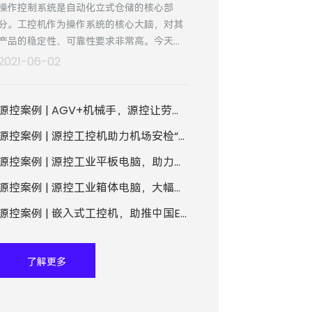
操作控制系统是自动化立式仓储的核心部
分。工控机作为操作系统的核心大脑，对其
产品的稳定性、可靠性要求非常高。今天小
编为大家带来一个案例，了解自动化立式仓
2021-06-02
储的解决方案。
源控案例 | AGV+机械手，源控让劳模机器人们更优秀了！
源控案例 | 源控工控机助力机场安检“智能通关”
源控案例 | 源控工业平板电脑，助力企业数字化工厂建设
源控案例 | 源控工业箱体电脑，大幅提升AOI检测设备稳定性
源控案例 | 嵌入式工控机，助推中国ETC勃兴
了解更多