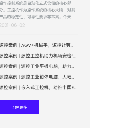
操作控制系统是自动化立式仓储的核心部
分。工控机作为操作系统的核心大脑，对其
产品的稳定性、可靠性要求非常高。今天小
编为大家带来一个案例，了解自动化立式仓
2021-06-02
储的解决方案。
源控案例 | AGV+机械手，源控让劳模机器人们更优秀了！
源控案例 | 源控工控机助力机场安检“智能通关”
源控案例 | 源控工业平板电脑，助力企业数字化工厂建设
源控案例 | 源控工业箱体电脑，大幅提升AOI检测设备稳定性
源控案例 | 嵌入式工控机，助推中国ETC勃兴
了解更多