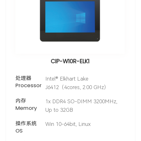
CIP-W10R-ELK1
处理器
Intel® Elkhart Lake
Processor
J6412（4cores, 2.00 GHz）
内存
1x DDR4 SO-DIMM 3200MHz,
Memory
Up to 32GB
操作系统
Win 10-64bit, Linux
OS