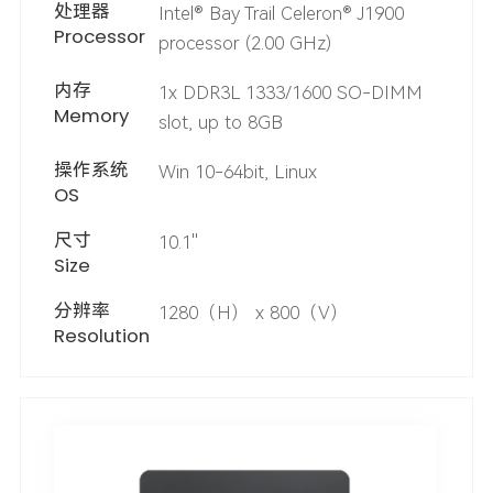
处理器
Intel® Bay Trail Celeron® J1900
Processor
processor (2.00 GHz)
内存
1x DDR3L 1333/1600 SO-DIMM
Memory
slot, up to 8GB
操作系统
Win 10-64bit, Linux
OS
尺寸
10.1''
Size
分辨率
1280（H） x 800（V）
Resolution