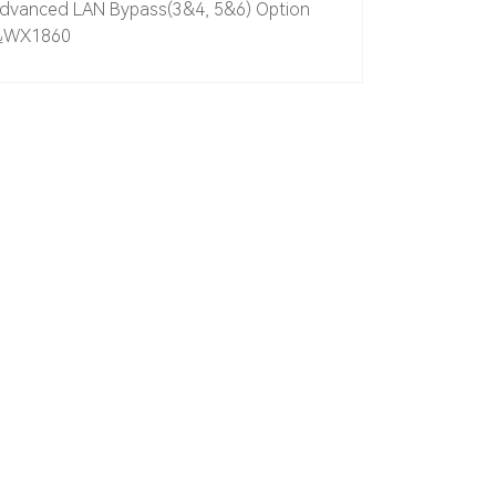
 Advanced LAN Bypass(3&4, 5&6) Option
迅WX1860