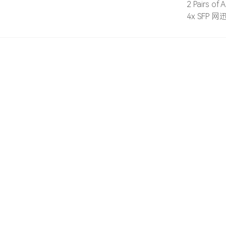
2 Pairs of
4x SFP 网