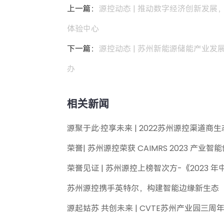
上一篇：
源控动态 | 推动数字经济创新发
体验中心
下一篇：
源控动态 | 苏州新能源储能产业发
办
相关新闻
源聚于此·控享未来 | 2022苏州源控渠道商
荣誉| 苏州源控荣获 CAIMRS 2023 产业智
荣誉见证 | 苏州源控上榜智次方-《2023
苏州源控携手英特尔，构建智能边缘新生态
源起姑苏 共创未来 | CVTE苏州产业园三