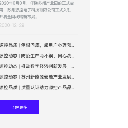
2020年8月8号，伴随苏州产业园的正式启
用，苏州源控电子科技有限公司正式入驻，
开启全国战略新布局。
2020-12-29
源控品质 | 刨根问底，超用户心理预期的产品从何而来？
源控动态 | 防疫生产两不误，同心战疫保交付
源控动态 | 推动数字经济创新发展，源控电子入驻国家级工业互联网平台应用创新体验中心
源控动态 | 苏州新能源储能产业发展与安全系统研讨会在CVTE苏州产业园成功举办
源控品质 | 质量认证助力源控产品品质升级
了解更多