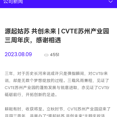
新闻资讯
公司新闻
联系我们
源起姑苏 共创未来 | CVTE苏州产业园
加入我们
三周年庆，感谢相遇
2023.08.09
4551
三年，对于历史长河来说或许只是弹指瞬间，对CVTEr来
说，却是无数个梦想绽放的过程。三载风雨兼程，见证了
CVTE苏州产业园的蓬勃发展与锐意进取，亦见证了CVTEr
砥砺前行，开拓创新的足迹。
耕耘有时，收获将至。立秋时节，CVTE苏州产业园迎来了
开园三周年，并举办了“源起姑苏 共创未来”主题庆祝活