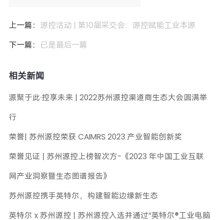
上一篇：
源控活动 | 第10届采交会：源控赋能工业本源
下一篇：
已是最后一篇
相关新闻
源聚于此·控享未来 | 2022苏州源控渠道商生态大会圆满举
行
荣誉| 苏州源控荣获 CAIMRS 2023 产业智能创新奖
荣誉见证 | 苏州源控上榜智次方-《2023 年中国工业互联
网产业洞察暨生态图谱报告》
苏州源控携手英特尔，构建智能边缘新生态
英特尔 x 苏州源控 | 苏州源控入选并通过“英特尔®工业电脑