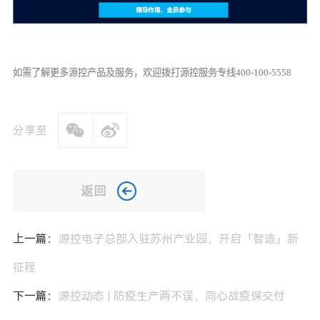
如需了解更多源控产品及服务
，欢迎
拨打源控服务专线
400-100-5558
分享至
返回
上一篇：
源控电子总部入驻苏州产业园，开启「智造」新
征程
下一篇：
源控动态 | 防疫生产两不误，同心战疫保交付