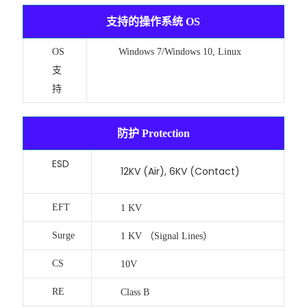
支持的操作系统 OS
OS
Windows 7/Windows 10, Linux
支
持
防护 Protection
ESD
12KV (Air), 6KV (Contact)
EFT
1 KV
Surge
1 KV （Signal Lines）
CS
10V
RE
Class B