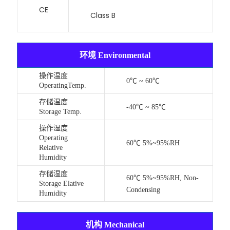
CE
Class B
环境 Environmental
操作温度
0℃ ~ 60℃
OperatingTemp.
存储温度
-40℃ ~ 85℃
Storage Temp.
操作湿度
Operating
60℃ 5%~95%RH
Relative
Humidity
存储湿度
60℃ 5%~95%RH, Non-
Storage Elative
Condensing
Humidity
机构 Mechanical