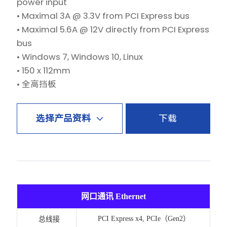
power input
• Maximal 3A @ 3.3V from PCI Express bus
• Maximal 5.6A @ 12V directly from PCI Express
bus
• Windows 7, Windows 10, Linux
• 150 x 112mm
• 全高挡板
下载
选择产品资料
网口通讯 Ethernet
PCI Express x4, PCIe（Gen2）
总线接