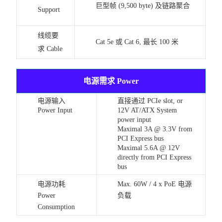
巨型帧 (9,500 byte) 及链路聚合
Support
线缆要
Cat 5e 或 Cat 6, 最长 100 米
求 Cable
电源需求 Power
电源输入
直接通过 PCIe slot, or
Power Input
12V AT/ATX System
power input
Maximal 3A @ 3.3V from
PCI Express bus
Maximal 5.6A @ 12V
directly from PCI Express
bus
电源功耗
Max. 60W / 4 x PoE 电源
Power
负载
Consumption