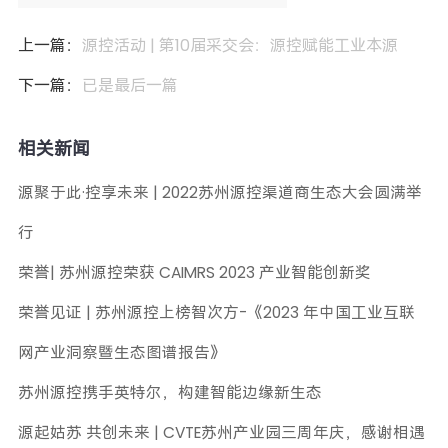
上一篇：
源控活动 | 第10届采交会：源控赋能工业本源
下一篇：
已是最后一篇
相关新闻
源聚于此·控享未来 | 2022苏州源控渠道商生态大会圆满举
行
荣誉| 苏州源控荣获 CAIMRS 2023 产业智能创新奖
荣誉见证 | 苏州源控上榜智次方-《2023 年中国工业互联
网产业洞察暨生态图谱报告》
苏州源控携手英特尔，构建智能边缘新生态
源起姑苏 共创未来 | CVTE苏州产业园三周年庆，感谢相遇