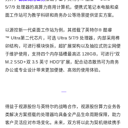
5/7/9
处理器的高算力商用计算机，便携式笔记本电脑和桌
面工作站可为教学科研和商务办公等场景提供坚实方案。
以源控新一代桌面工作站为例
，其搭载了英特尔
®
酷睿
™
Ultra
第二代芯片，可选
Ultra 5/7/9
处理器，内部采用榫
卯结构
，
可进行模块快拆，超扩展架构以及抽拉式防尘网便
于维护使用，支持四个内存插槽最高达
128GB
，可进行“双
M.2 SSD+
双
3.5
英寸
HDD
”扩展，
配合动态散热可为商务
办公或专业设计带来更加便捷、高效的使用体验。
—‍
得益于视源股份与英特尔的战略合作，视源股份算力业务各
类解决方案搭载的处理器均具备全产品生命周期保障，助力
客户灵活应对市场变化。未来，双方
将以此为契机
继续
携手