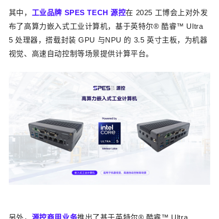
其中，
工业品牌
SPES TECH
源控
在
2025
工博会上对外发
布了
高算力嵌入式工业计算机，
基于英特尔
®
酷睿™
Ultra
5
处理器，搭载封装
GPU
与
NPU
的
3.5
英寸主板，为机器
视觉、高速自动控制等场景提供计算平台。
另外，
源控商用业务
推出了基于英特尔
®
酷睿™
Ultra