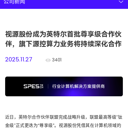
新闻资讯
公司新闻
联系我们
视源股份成为英特尔首批尊享级合作伙
加入我们
伴，旗下源控算力业务将持续深化合作
2025.11.27
3401
近日，英特尔合作伙伴联盟完成战略升级，联盟最高等级
"
钛
金级
"
正式更迭为“
尊享级”
。视源股份凭借其在
计算机
领域的