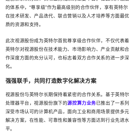
的体系中
，
“
尊享级
”
作为最高级别的合作伙伴
，
享有
英特尔
在技术研发、产品迭代、联合营销以及人才培养等方面最优
质的资源和支持。
此次视源股份成为
英特尔首批尊享级合作伙伴
，
不仅
代表着
英特尔对视源股份在技术能力、市场影响力、产业贡献和合
作深度方面的充分认可，也标志着双方合作关系的进一步深
化。
强强联手
，共同打造数字化解决方案
视源股份与英特尔
长期保持着紧密
的合作关系。
基于英特尔
处理器
平
台，视源股份旗下的
源控算力业务
已推出了一系列
深受市场认可的计算机产品
，
面向工业和商用场景提供多元
解决方案，在性能、可靠性和兼容性等方面
达到行
业先进水
平。