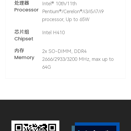
处理器
Intel® 10th/11th
Processor
Pentium®/Cerelon®/i3/i5/i7/i9
processor, Up to 65W
芯片组
Intel H410
Chipset
内存
2x SO-DIMM, DDR4
Memory
2666/2933/3200 MHz, max up to
64G