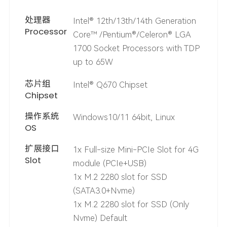
处理器
Intel® 12th/13th/14th Generation
Processor
Core™ /Pentium®/Celeron® LGA
1700 Socket Processors with TDP
up to 65W
芯片组
Intel® Q670 Chipset
Chipset
操作系统
Windows10/11 64bit, Linux
OS
扩展接口
1x Full-size Mini-PCIe Slot for 4G
Slot
module (PCIe+USB)
1x M.2 2280 slot for SSD
(SATA3.0+Nvme)
1x M.2 2280 slot for SSD (Only
Nvme) Default