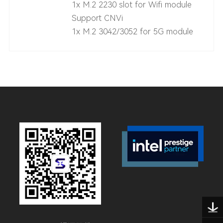
1x M.2 2230 slot for Wifi module
Support CNVi
1x M.2 3042/3052 for 5G module