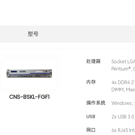
型号
处理器
Socket LG
Pentium®,
内存
4x DDR4 2
DIMM, Max
CNS-BSKL-FGF1
操作系统
Windows;
USB
2x USB 3.0
网口
6x RJ45 I