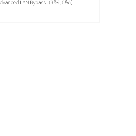
f Advanced LAN Bypass（3&4, 5&6）