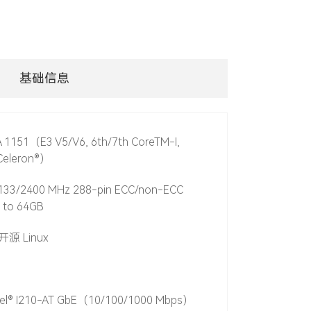
基础信息
A 1151（E3 V5/V6, 6th/7th CoreTM-I,
 Celeron®）
133/2400 MHz 288-pin ECC/non-ECC
 to 64GB
 开源 Linux
ntel® I210-AT GbE（10/100/1000 Mbps）