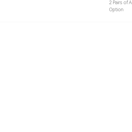
2 Pairs o
Option