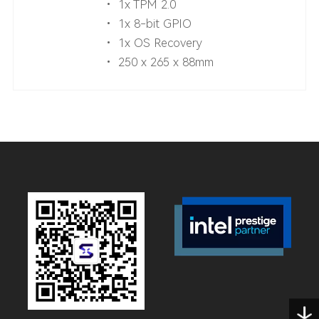
• 1x TPM 2.0
• 1x 8-bit GPIO
• 1x OS Recovery
• 250 x 265 x 88mm