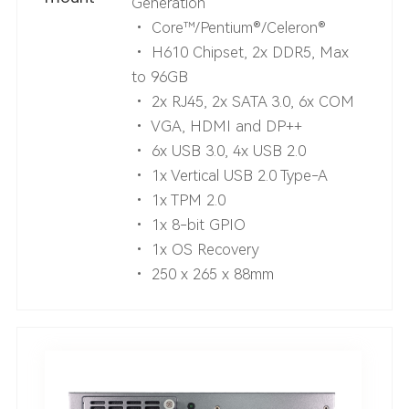
Generation
• Core™/Pentium®/Celeron®
• H610 Chipset, 2x DDR5, Max
to 96GB
• 2x RJ45, 2x SATA 3.0, 6x COM
• VGA, HDMI and DP++
• 6x USB 3.0, 4x USB 2.0
• 1x Vertical USB 2.0 Type-A
• 1x TPM 2.0
• 1x 8-bit GPIO
• 1x OS Recovery
• 250 x 265 x 88mm