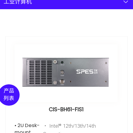
新闻资讯
工业计算机
联系我们
加入我们
产品
列表
CIS-BH61-FIS1
• 2U Desk-
• Intel® 12th/13th/14th
mount