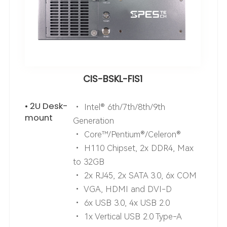
CIS-BSKL-FIS1
• 2U Desk-
• Intel® 6th/7th/8th/9th
mount
Generation
• Core™/Pentium®/Celeron®
• H110 Chipset, 2x DDR4, Max
to 32GB
• 2x RJ45, 2x SATA 3.0, 6x COM
• VGA, HDMI and DVI-D
• 6x USB 3.0, 4x USB 2.0
• 1x Vertical USB 2.0 Type-A