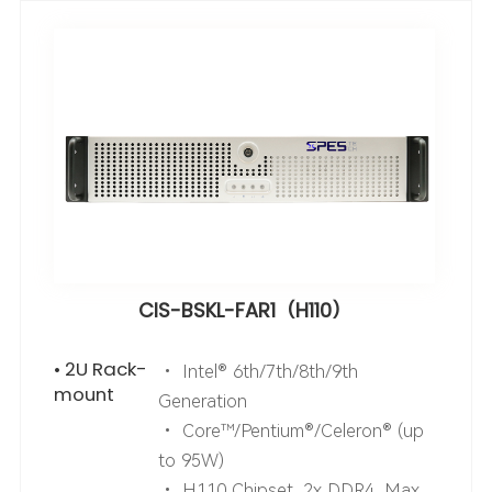
CIS-BSKL-FAR1（H110）
• 2U Rack-
• Intel® 6th/7th/8th/9th
mount
Generation
• Core™/Pentium®/Celeron® (up
to 95W)
• H110 Chipset, 2x DDR4, Max