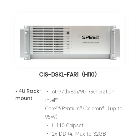
CIS-DSKL-FAR1（H110）
• 4U Rack-
• 6th/7th/8th/9th Generation
mount
Intel®
Core™/Pentium®/Celeron®（up to
95W）
• H110 Chipset
• 2x DDR4, Max to 32GB