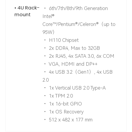
• 4U Rack-
• 6th/7th/8th/9th Generation
mount
Intel®
Core™/Pentium®/Celeron®（up to
95W）
• H110 Chipset
• 2x DDR4, Max to 32GB
• 2x RJ45, 4x SATA 3.0, 6x COM
• VGA, HDMI and DP++
• 4x USB 3.2（Gen1）, 4x USB
2.0
• 1x Vertical USB 2.0 Type-A
• 1x TPM 2.0
• 1x 16-bit GPIO
• 1x OS Recovery
• 512 x 482 x 177 mm