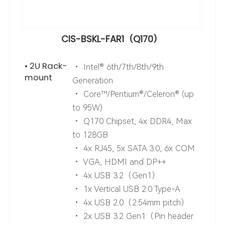
CIS-BSKL-FAR1（Q170）
• 2U Rack-
• Intel® 6th/7th/8th/9th
mount
Generation
• Core™/Pentium®/Celeron® (up
to 95W)
• Q170 Chipset, 4x DDR4, Max
to 128GB
• 4x RJ45, 5x SATA 3.0, 6x COM
• VGA, HDMI and DP++
• 4x USB 3.2（Gen1）
• 1x Vertical USB 2.0 Type-A
• 4x USB 2.0（2.54mm pitch）
• 2x USB 3.2 Gen1（Pin header