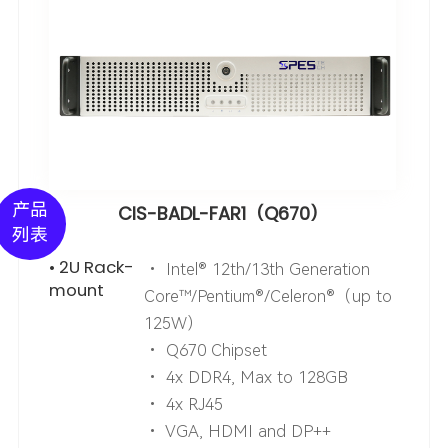
产品
CIS-BADL-FAR1（Q670）
列表
• 2U Rack-
• Intel® 12th/13th Generation
mount
Core™/Pentium®/Celeron®（up to
125W）
• Q670 Chipset
• 4x DDR4, Max to 128GB
• 4x RJ45
• VGA, HDMI and DP++