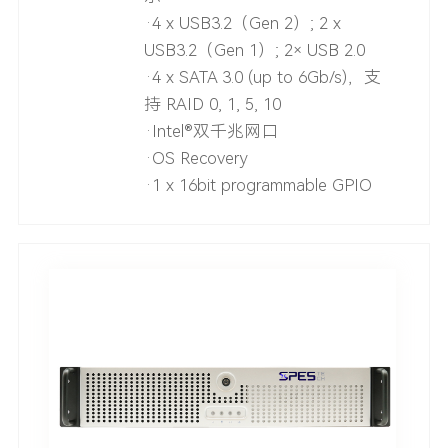
·4 x USB3.2（Gen 2）; 2 x
USB3.2（Gen 1）; 2× USB 2.0
·4 x SATA 3.0 (up to 6Gb/s)，支
持 RAID 0, 1, 5, 10
·Intel®双千兆网口
·OS Recovery
·1 x 16bit programmable GPIO