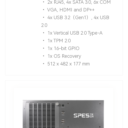
• 2x RJ45, 4x SATA 3.0, 6x COM
• VGA, HDMI and DP++
• 4x USB 3.2（Gen1）, 4x USB
2.0
• 1x Vertical USB 2.0 Type-A
• 1x TPM 2.0
• 1x 16-bit GPIO
• 1x OS Recovery
• 512 x 482 x 177 mm