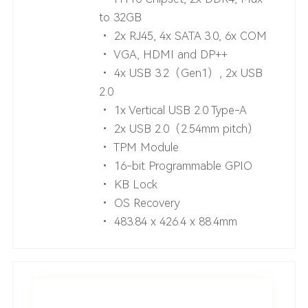
to 32GB
• 2x RJ45, 4x SATA 3.0, 6x COM
• VGA, HDMI and DP++
• 4x USB 3.2（Gen1）, 2x USB
2.0
• 1x Vertical USB 2.0 Type-A
• 2x USB 2.0（2.54mm pitch）
• TPM Module
• 16-bit Programmable GPIO
• KB Lock
• OS Recovery
• 483.84 x 426.4 x 88.4mm