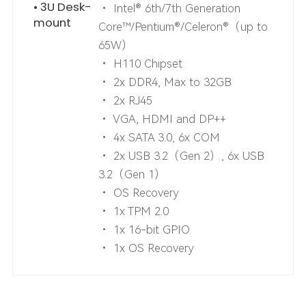
• 3U Desk-
• Intel® 6th/7th Generation
mount
Core™/Pentium®/Celeron®（up to
65W）
• H110 Chipset
• 2x DDR4, Max to 32GB
• 2x RJ45
• VGA, HDMI and DP++
• 4x SATA 3.0, 6x COM
• 2x USB 3.2（Gen 2）, 6x USB
3.2（Gen 1）
• OS Recovery
• 1x TPM 2.0
• 1x 16-bit GPIO
• 1x OS Recovery