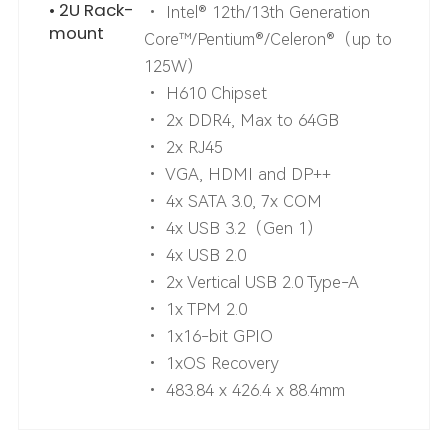
• 2U Rack-
• Intel® 12th/13th Generation
mount
Core™/Pentium®/Celeron®（up to
125W）
• H610 Chipset
• 2x DDR4, Max to 64GB
• 2x RJ45
• VGA, HDMI and DP++
• 4x SATA 3.0, 7x COM
• 4x USB 3.2（Gen 1）
• 4x USB 2.0
• 2x Vertical USB 2.0 Type-A
• 1x TPM 2.0
• 1x16-bit GPIO
• 1xOS Recovery
• 483.84 x 426.4 x 88.4mm