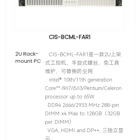
CIS-BCML-FAR1
2U Rack-
· CIS-BCML-FAR1是一款2U上架
mount PC
式工控机，手旋式螺丝，免工具
维护，可替换防尘网
· Intel® 10th/11th generation
Core™ i9/i7/i5/i3/Pentium/Celeron
processor up to 65W
·DDR4 2666/2933 MHz 288-pin
DIMM x4 Max to 128GB（32GB
per DIMM）
·VGA, HDMI and DP++, 三独立显
示