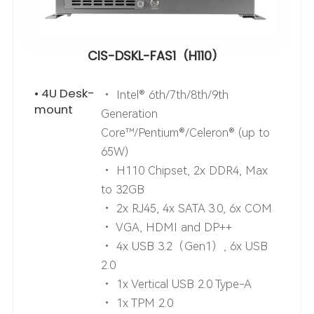
CIS-DSKL-FAS1（H110）
• 4U Desk-
• Intel® 6th/7th/8th/9th
mount
Generation
Core™/Pentium®/Celeron® (up to
65W)
• H110 Chipset, 2x DDR4, Max
to 32GB
• 2x RJ45, 4x SATA 3.0, 6x COM
• VGA, HDMI and DP++
• 4x USB 3.2（Gen1）, 6x USB
2.0
• 1x Vertical USB 2.0 Type-A
• 1x TPM 2.0