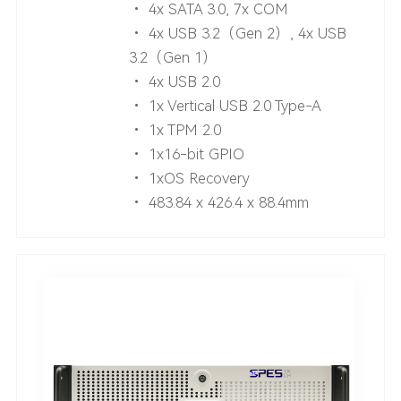
• 4x SATA 3.0, 7x COM
• 4x USB 3.2（Gen 2）, 4x USB
3.2（Gen 1）
• 4x USB 2.0
• 1x Vertical USB 2.0 Type-A
• 1x TPM 2.0
• 1x16-bit GPIO
• 1xOS Recovery
• 483.84 x 426.4 x 88.4mm