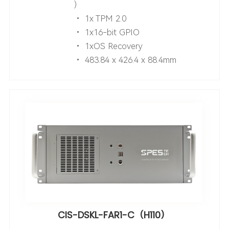
）
• 1x TPM 2.0
• 1x16-bit GPIO
• 1xOS Recovery
• 483.84 x 426.4 x 88.4mm
CIS-DSKL-FAR1-C（H110）