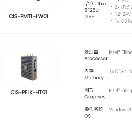
1/2) Ultra
• 2x USB 2
5 125U,
• 12~24V D
CIS-PMTL-LW01
125H
• 1x OS R
处理器
Intel® Elkh
Processor
内存
1x DDR4 2
Memory
图形
Intel® Inte
CIS-PELK-HT01
Graphics
操作系统
Windows10 
OS