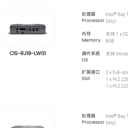
处理器
Intel® Bay 
Processor
GHz)
内存
支持 1 x DD
Memory
8GB
CIS-RJ19-LW01
操作系统
支持 Window
OS
扩展接口
2 x Full-si
Slot
1 x M.2 2
1 x M.2 223
处理器
Intel® Bay 
Processor
GHz)