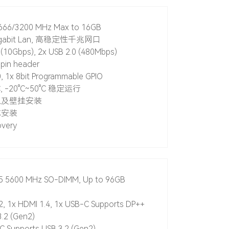
666/3200 MHz Max to 16GB
Gigabit Lan, 高稳定性千兆网口
 (10Gbps), 2x USB 2.0 (480Mbps)
 pin header
0, 1x 8bit Programmable GPIO
C, -20°C~50°C 稳定运行
以及壁挂安装
式安装
overy
5 5600 MHz SO-DIMM, Up to 96GB
2, 1x HDMI 1.4, 1x USB-C Supports DP++
.2 (Gen2)
 Supports USB 3.2 (Gen2)