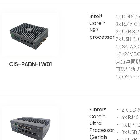
Intel®
1x DDR4 2
Core™
3x RJ45 
N97
2x USB 3.2
processor
2x USB 2.0
1x SATA 3.
12~24V D
支持桌面
CIS-PADN-LW01
可选导轨
1x OS Rec
• Intel®
• 2 x DDR
Core™
• 4x RJ45
Ultra
• 1x DP 1.
Processor
• 3x USB 3
(Serials
• 1x USB-C