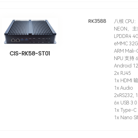
RK3588
八核 CPU：
NEON，主频
LPDDR4 
eMMC 32
ARM Mali-
CIS-RK58-ST01
NPU 支持 
Android 1
2x RJ45
1x HDMI 
1x Audio
2xRS232, 
6x USB 3.0
1x Type-C 
1x Nano SI