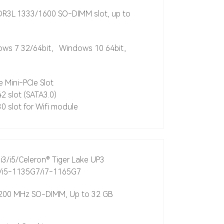
R3L 1333/1600 SO-DIMM slot, up to
ws 7 32/64bit，Windows 10 64bit，
ze Mini-PCIe Slot
2 slot (SATA3.0)
0 slot for Wifi module
 i3/i5/Celeron® Tiger Lake UP3
/i5-1135G7/i7-1165G7
200 MHz SO-DIMM, Up to 32 GB