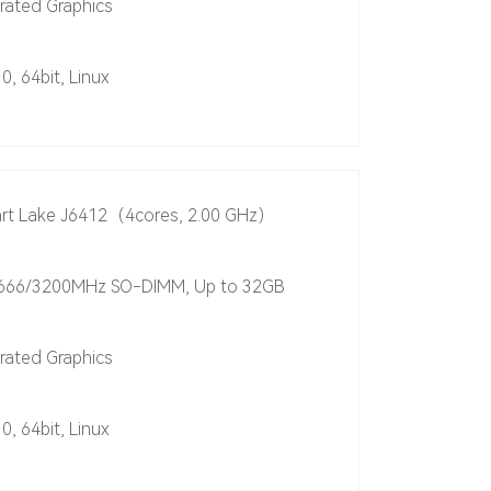
grated Graphics
, 64bit, Linux
hart Lake J6412（4cores, 2.00 GHz）
666/3200MHz SO-DIMM, Up to 32GB
grated Graphics
, 64bit, Linux