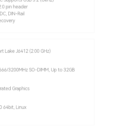
.0 pin header
C, DIN-Rail
ecovery
art Lake J6412 (2.00 GHz)
666/3200MHz SO-DIMM, Up to 32GB
grated Graphics
64bit, Linux