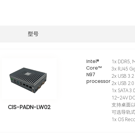
型号
Intel®
1x DDR5, 
Core™
3x RJ45 
N97
2x USB 3.2
processor
2x USB 2.0
1x SATA 3.
12~24V D
支持桌面
CIS-PADN-LW02
可选导轨
1x OS Rec