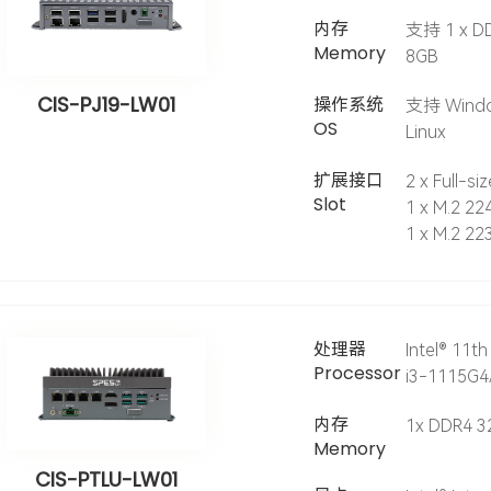
内存
支持 1 x DD
Memory
8GB
CIS-PJ19-LW01
操作系统
支持 Windo
OS
Linux
扩展接口
2 x Full-si
Slot
1 x M.2 224
1 x M.2 223
处理器
Intel® 11th
Processor
i3-1115G4
内存
1x DDR4 3
Memory
CIS-PTLU-LW01