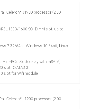
Trail Celeron* J1900 processor (2.00
R3L 1333/1600 SO-DIMM slot, up to
s 7 32/64bit Windows 10 64bit, Linux
ze Mini-PCIe Slot(co-lay with mSATA)
280 slot（SATA3.0）
0 slot for Wifi module
Trail Celeron® J1900 processor (2.00