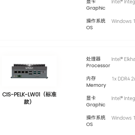
显卡
Intel® Inte
Graphic
操作系统
Windows 10
OS
处理器
Intel® Elk
Processor
内存
1x DDR4 2
Memory
CIS-PELK-LW01（标准
显卡
Intel® Inte
款）
Graphic
操作系统
Windows 10
OS