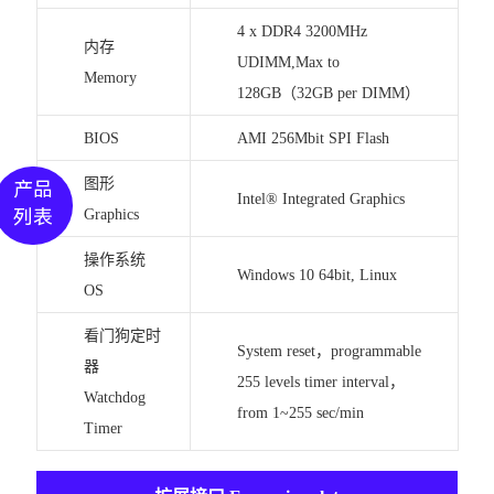
4 x DDR4 3200MHz
内存
UDIMM,Max to
Memory
128GB（32GB per DIMM）
BIOS
AMI 256Mbit SPI Flash
图形
产品
Intel® Integrated Graphics
列表
Graphics
操作系统
Windows 10 64bit, Linux
OS
看门狗定时
System reset，programmable
器
255 levels timer interval，
Watchdog
from 1~255 sec/min
Timer