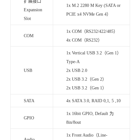
扩展接口
1x M.2 2280 M Key (SATA or
Expansion
PCIE x4 NVMe Gen 4）
Slot
1x COM（RS232/422/485）
COM
4x COM（RS232）
1x Vertical USB 3.2（Gen 1）
Type-A
USB
2x USB 2.0
2x USB 3.2（Gen 2）
2x USB 3.2（Gen 1）
SATA
4x SATA 3.0, RAID 0,1, 5 ,10
1x 16bit GPIO, Default 为
GPIO
8in/8out
1x Front Audio（Line-
Audio