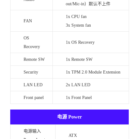
out/Mic-in）默认不上件
1x CPU fan
FAN
3x System fan
OS
1x OS Recovery
Recovery
Remote SW
1x Remote SW
Security
1x TPM 2.0 Module Extension
LAN LED
2x LAN LED
Front panel
1x Front Panel
电源 Power
电源输入
ATX