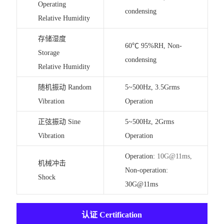
Operating
condensing
Relative Humidity
存储湿度
60℃ 95%RH, Non-
Storage
condensing
Relative Humidity
随机振动 Random
5~500Hz, 3.5Grms
Vibration
Operation
正弦振动 Sine
5~500Hz, 2Grms
Vibration
Operation
Operation:
10G@11ms,
机械冲击
Non-operation:
Shock
30G@11ms
认证 Certification