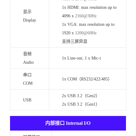
1x HDMI: max resolution up to
显示
4096 x
2160@30Hz
Display
1x VGA: max resolution up to
1920 x
1200@60Hz
支持三屏异显
音频
1x Line-out, 1 x Mic-i
Audio
串口
1x COM（RS232/422/485）
COM
2x USB 3.2（Gen2）
USB
2x USB 3.2（Gen1）
内部接口 Internal I/O