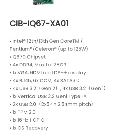
CIB-IQ67-XA01
• Intel® 12th/13th Gen CoreTM /
Pentium®/Celeron® (up to 125W)
• Q670 Chipset
• 4x DDR4, Max to 128GB
• 1x VGA, HDMI and DP++ display
• 4x RJ45, 6x COM, 4x SATA3.0
• 4x USB 3.2（Gen 2）, 4x USB 3.2（Gen 1）
• 1x Vertical USB 3.2 Gen1 Type-A
• 2x USB 2.0（2x5Pin 2.54mm pitch）
• 1x TPM 2.0
• 1x 16-bit GPIO
• 1x OS Recovery