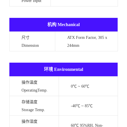
Power Input
机构 Mechanical
尺寸
ATX Form Factor, 305 x
Dimension
244mm
环境 Environmental
操作温度
0℃ ~ 60℃
OperatingTemp.
存储温度
-40℃ ~ 85℃
Storage Temp.
操作湿度
60℃ 95%RH, Non-