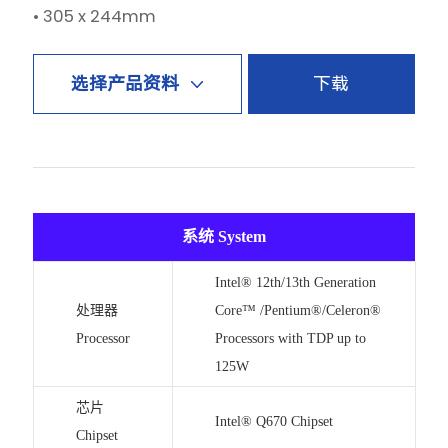
• 305 x 244mm
下载
选择产品资料
系统 System
Intel® 12th/13th Generation
处理器
Core™ /Pentium®/Celeron®
Processor
Processors with TDP up to
125W
芯片
Intel® Q670 Chipset
Chipset