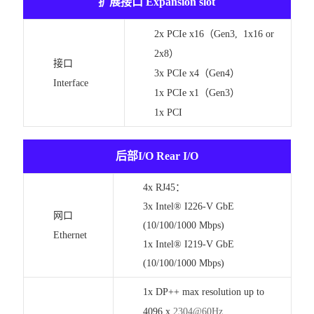
扩展接口 Expansion slot
2x PCIe x16（Gen3, 1x16 or
2x8）
接口
3x PCIe x4（Gen4）
Interface
1x PCIe x1（Gen3）
1x PCI
后部I/O Rear I/O
4x RJ45：
3x Intel® I226-V GbE
网口
(10/100/1000 Mbps)
Ethernet
1x Intel® I219-V GbE
(10/100/1000 Mbps)
1x DP++ max resolution up to
4096 x
2304@60Hz