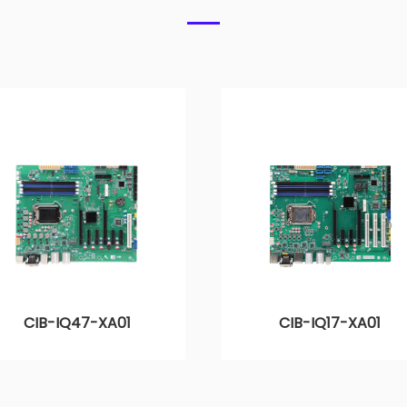
CIB-IQ47-XA01
CIB-IQ17-XA01