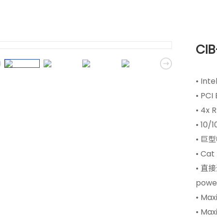
CIB
• Int
• PCI
• 4x 
• 10/
• 巨
• Cat
• 直接通
power
• Max
• Max