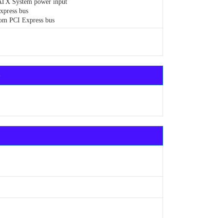
TX System power input
press bus
om PCI Express bus
S