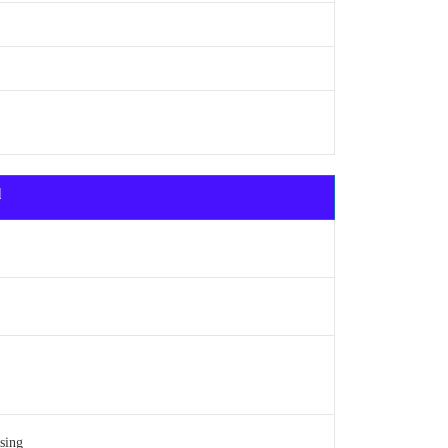
l
sing