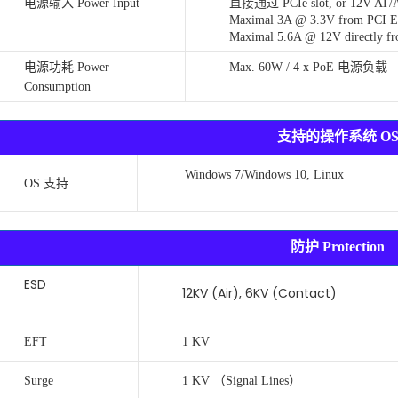
电源输入 Power Input
直接通过 PCIe slot, or 12V AT/A
Maximal 3A @ 3.3V from PCI Ex
Maximal 5.6A @ 12V directly fr
电源功耗 Power
Max. 60W / 4 x PoE 电源负载
Consumption
支持的操作系统 O
Windows 7/Windows 10, Linux
OS 支持
防护 Protection
ESD
12KV (Air), 6KV (Contact)
EFT
1 KV
Surge
1 KV （Signal Lines）