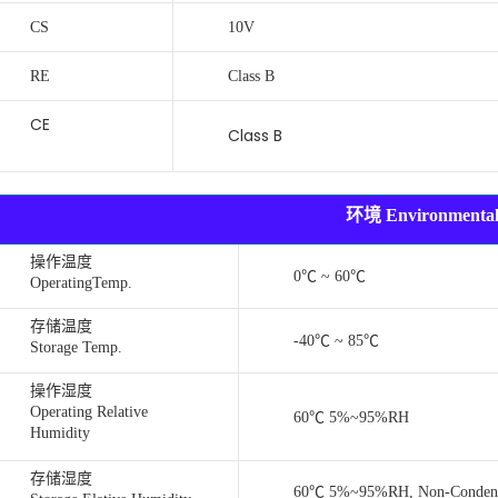
CS
10V
RE
Class B
CE
Class B
环境 Environmenta
操作温度
0℃ ~ 60℃
OperatingTemp.
存储温度
-40℃ ~ 85℃
Storage Temp.
操作湿度
Operating Relative
60℃ 5%~95%RH
Humidity
存储湿度
60℃ 5%~95%RH, Non-Conden