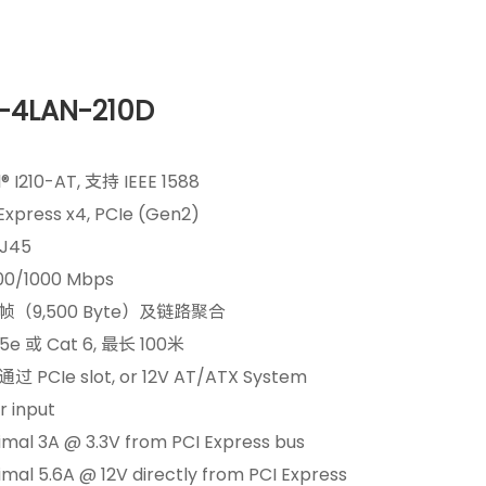
-4LAN-210D
el® I210-AT, 支持 IEEE 1588
 Express x4, PCIe (Gen2)
RJ45
100/1000 Mbps
型帧（9,500 Byte）及链路聚合
 5e 或 Cat 6, 最长 100米
过 PCIe slot, or 12V AT/ATX System
 input
imal 3A @ 3.3V from PCI Express bus
imal 5.6A @ 12V directly from PCI Express